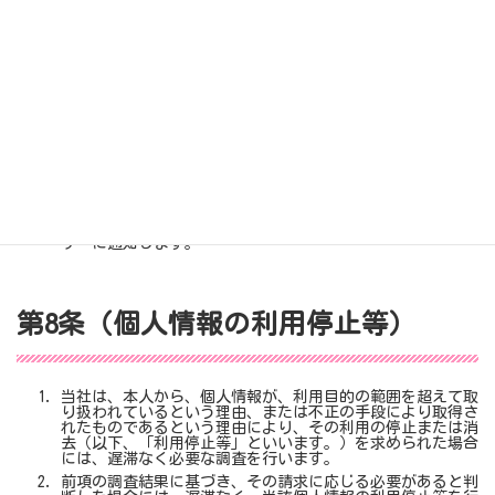
第7条（個人情報の訂正および削除）
ユーザーは、当社の保有する自己の個人情報が誤った情報で
ある場合には、当社が定める手続きにより、当社に対して個
人情報の訂正、追加または削除（以下、「訂正等」といいま
す。）を請求することができます。
当社は、ユーザーから前項の請求を受けてその請求に応じる
必要があると判断した場合には、遅滞なく、当該個人情報の
訂正等を行うものとします。
当社は、前項の規定に基づき訂正等を行った場合、または訂
正等を行わない旨の決定をしたときは遅滞なく、これをユー
ザーに通知します。
第8条（個人情報の利用停止等）
当社は、本人から、個人情報が、利用目的の範囲を超えて取
り扱われているという理由、または不正の手段により取得さ
れたものであるという理由により、その利用の停止または消
去（以下、「利用停止等」といいます。）を求められた場合
には、遅滞なく必要な調査を行います。
前項の調査結果に基づき、その請求に応じる必要があると判